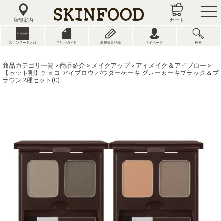
tog
nav
店舗案内
カート
スキンフードとは
ご利用ガイド
新規会員登録
マイページ
検索
商品カテゴリ一覧
>
商品紹介
>
メイクアップ
>
アイメイク＆アイブロー
>
【セット割】チョコ アイブロウ パウダーケーキ グレーカーキブラック＆ブ
ラウン 2種セット(C)