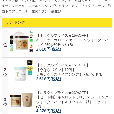
テアリン酸／ロジン酸）ジペンタエリスリチル、水酸化Ａｌ、１，２－ヘ
キサンジオール、エチルヘキシルグリセリン、カプリリルグリコール、酢
酸トコフェロール、酸化チタン、酸化鉄
ランキング
【ミラクルプライス★15%OFF】
1
キャロットカロテン カーミングウォーターパ
ッド 250g/60枚入り(B)
位
2,618円
(税込)
【ミラクルプライス★15%OFF】
2
【今ならポイント10倍】
レモングラスナイアシンアミド5パッド(B)
位
2,618円
(税込)
【ミラクルプライス★23%OFF】
【セット割】キャロットカロテン カーミング
3
ウォーターパッド＆リフィル（詰替）セット
位
(C)
4,378円
(税込)