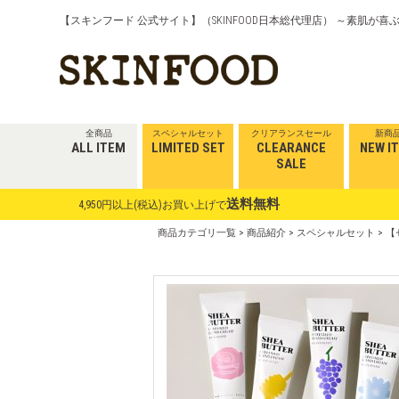
【スキンフード 公式サイト】（SKINFOOD日本総代理店） ～素肌が
全商品
スペシャルセット
クリアランスセール
新商
ALL ITEM
LIMITED SET
CLEARANCE
NEW I
SALE
送料無料
4,950円以上(税込)お買い上げで
商品カテゴリ一覧
>
商品紹介
>
スペシャルセット
> 