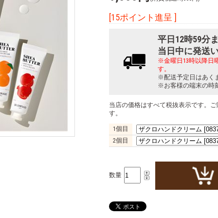
[15ポイント進呈 ]
平日12時59
当日中に発送
※金曜日13時以降
す。
※配送予定日はあく
※お客様の端末の時
当店の価格はすべて税抜表示です。ご
す。
1個目
2個目
数量