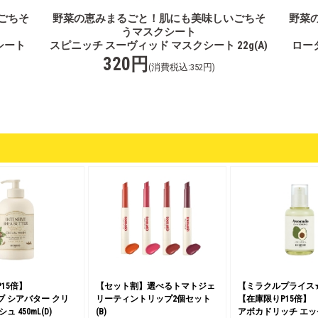
ごちそ
野菜の恵みまるごと！肌にも美味しいごちそ
野菜
うマスクシート
シート
スピニッチ スーヴィッド マスクシート 22g(A)
ロー
320円
(消費税込:352円)
15倍】
【セット割】選べるトマトジェ
【ミラクルプライス★3
 シアバター クリ
リーティントリップ2個セット
【在庫限りP15倍】
 450mL(D)
(B)
アボカドリッチ エッセ