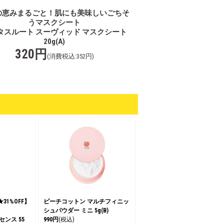
の恵みまるごと！肌にも美味しいごちそ
うマスクシート
タスルート スーヴィッド マスクシート
20g(A)
320円
(消費税込:352円)
1%OFF】
ピーチコットン マルチフィニッ
シュパウダー ミニ 5g(B)
ンス 55
990円
(税込)