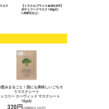
 マスク
【ミラクルプライス★20%OFF】
ポテトフードマスク 120g(C)
1,958円
(税込)
の恵みまるごと！肌にも美味しいごちそ
うマスクシート
ッコリー スーヴィッド マスクシート
18g(A)
320円
(消費税込:352円)