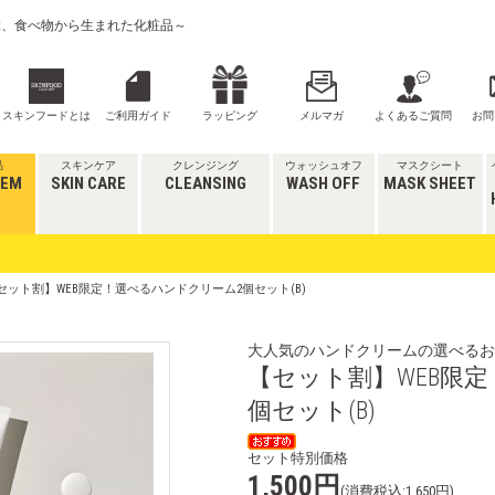
喜ぶ、食べ物から生まれた化粧品～
スキンフードとは
ご利用ガイド
ラッピング
メルマガ
よくあるご質問
お問
品
スキンケア
クレンジング
ウォッシュオフ
マスクシート
TEM
SKIN CARE
CLEANSING
WASH OFF
MASK SHEET
【セット割】WEB限定！選べるハンドクリーム2個セット(B)
大人気のハンドクリームの選べるお
【セット割】WEB限
個セット(B)
セット特別価格
1,500円
(消費税込:1,650円)