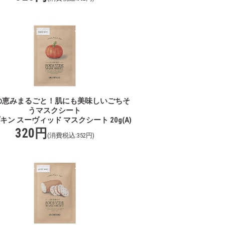
の恵みまるごと！肌にも美味しいごちそ
うマスクシート
キン スーヴィッド マスクシート 20g(A)
320円
(消費税込:352円)