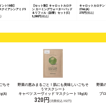
イント10倍】
【セット割】キャロットカロテ
キャロットカロテン
スナイアシンアミド5
ン カーミングウォーターパッド
27mL(A)
＆リフィル（詰替）セット(C)
275円
(税込)
)
5,280円
(税込)
ごちそ
野菜の恵みまるごと！肌にも美味しいごちそ
野菜
うマスクシート
(A)
キャベツ スーヴィッド マスクシート 18g(A)
ブロ
320円
(消費税込:352円)