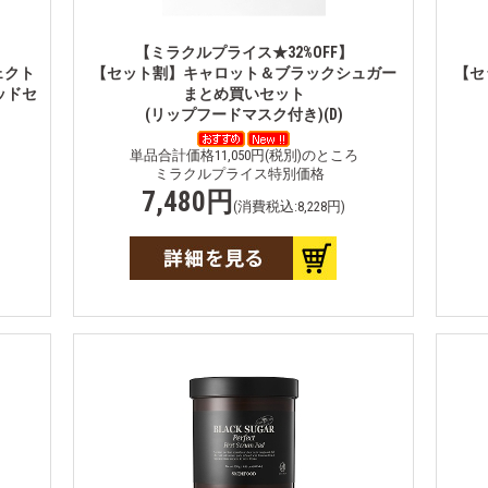
【ミラクルプライス★32%OFF】
ェクト
【セット割】キャロット＆ブラックシュガー
【セ
ッドセ
まとめ買いセット
(リップフードマスク付き)(D)
単品合計価格11,050円(税別)のところ
ミラクルプライス特別価格
7,480円
(消費税込:8,228円)