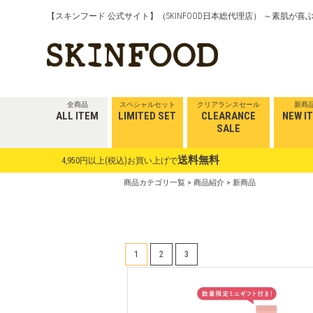
【スキンフード 公式サイト】（SKINFOOD日本総代理店） ～素肌が
全商品
スペシャルセット
クリアランスセール
新商
ALL ITEM
LIMITED SET
CLEARANCE
NEW I
SALE
送料無料
4,950円以上(税込)お買い上げで
商品カテゴリ一覧
>
商品紹介
> 新商品
1
2
3