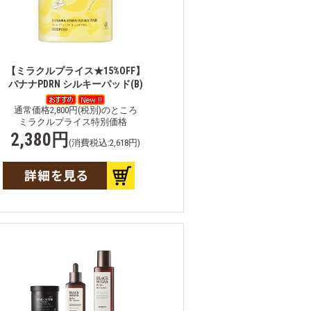
【ミラクルプライス★15%OFF】
バナナPDRN シルキーパッド(B)
通常価格2,800円(税別)のところ
ミラクルプライス特別価格
2,380円
(消費税込:2,618円)