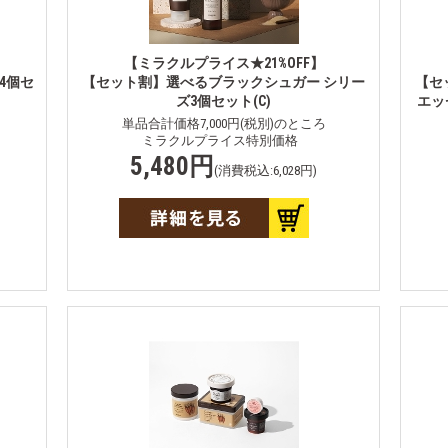
【ミラクルプライス★21%OFF】
4個セ
【セット割】選べるブラックシュガー シリー
【セ
ズ3個セット(C)
エッ
単品合計価格7,000円(税別)のところ
ミラクルプライス特別価格
5,480円
(消費税込:6,028円)