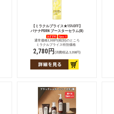
【ミラクルプライス★15%OFF】
バナナPDRN ブースターセラム(B)
通常価格3,300円(税別)のところ
ミラクルプライス特別価格
2,780円
(消費税込:3,058円)