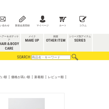
い合わせ
新規会員登録
マイページ
カート
コラム
ヘアー＆ボディケ
メイク
雑貨
シリーズ別アイテム
MAKE UP
OTHER ITEM
SERIES
ア
HAIR＆BODY
CARE
SEARCH
安い順
価格が高い順
新着順
レビュー順