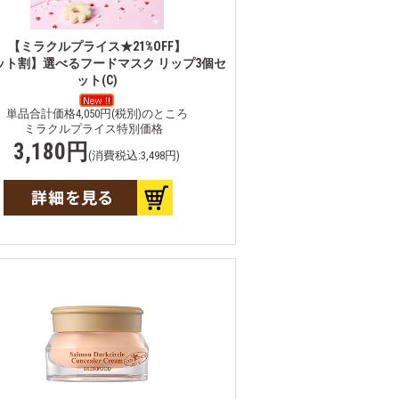
【ミラクルプライス★21%OFF】
ット割】選べるフードマスク リップ3個セ
ット(C)
単品合計価格4,050円(税別)のところ
ミラクルプライス特別価格
3,180円
(消費税込:3,498円)