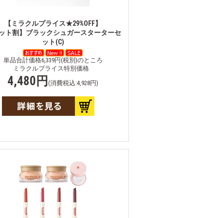
【ミラクルプライス★29%OFF】
ット割】ブラックシュガースターターセ
ット(C)
単品合計価格6,339円(税別)のところ
ミラクルプライス特別価格
4,480円
(消費税込:4,928円)