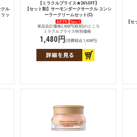
【ミラクルプライス★26%OFF】
ークル
【セット割】サーモンダークサークル コンシ
トリッ
ーラークリームセット(C)
【セ
単品合計価格2,000円(税別)のところ
ミラクルプライス特別価格
1,480円
(消費税込:1,628円)