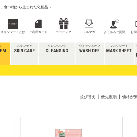
喜ぶ、食べ物から生まれた化粧品～
スキンフードとは
ご利用ガイド
ラッピング
メルマガ
よくあるご質問
お問
品
スキンケア
クレンジング
ウォッシュオフ
マスクシート
TEM
SKIN CARE
CLEANSING
WASH OFF
MASK SHEET
並び替え
優先度順
価格が